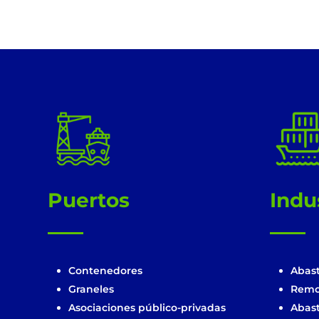
!
Puertos
Indu
Contenedores
Abas
Graneles
Remo
Asociaciones público-privadas
Abas