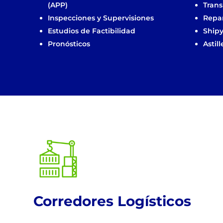
(APP)
Trans
Inspecciones y Supervisiones
Repa
Estudios de Factibilidad
Ship
Pronósticos
Astill
!
Corredores Logísticos