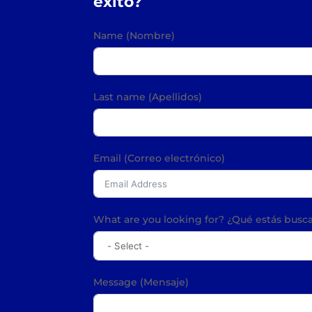
éxito?
Name (Nombre)
Last name (Apellidos)
Email (Correo electrónico)
What are you looking for? ¿Qué estás bus
Message (Mensaje)